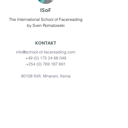
ISoF
The International School of Facereading
by Sven Romatowski
KONTAKT
info@school-of-facereading.com
+49 (0) 175 24 68 049
+254 (0) 769 187 691
80108 Kilifi, Mnarani, Kenia
QUICK LINKS
Kostenloser Vortrag
Gefühle, Gedanken, Motivationen
Psycho-Physiognomik
Das Standardwerk