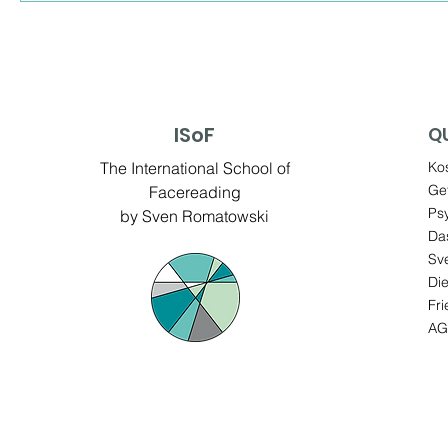
ISoF
QU
The International School of
Kos
Ge
Facereading
Ps
by Sven Romatowski
Da
Sv
Die
Fri
AG