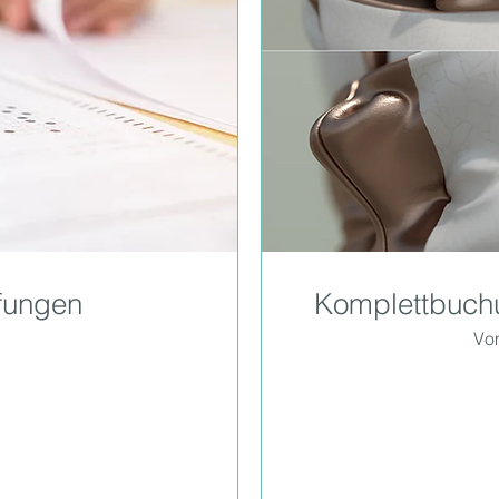
üfungen
Komplettbuchu
Vo