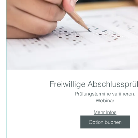
Freiwillige Abschlusspr
Prüfungstermine variineren.
Webinar
Mehr Infos
Option buchen