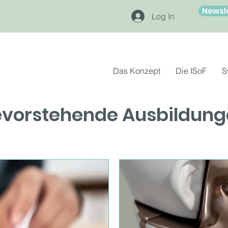
Newsl
Log In
Das Konzept
Die ISoF
S
evorstehende Ausbildung